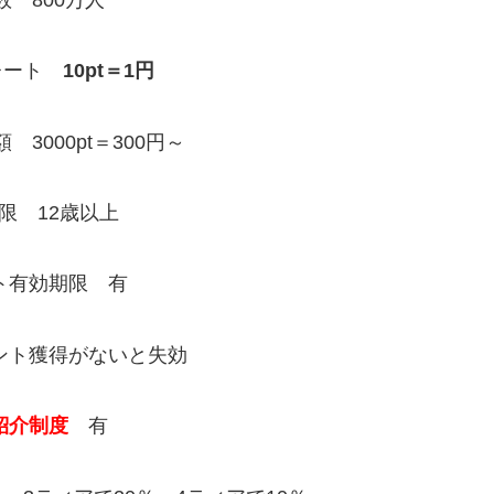
レート
10pt＝1円
3000pt＝300円～
限 12歳以上
ト有効期限 有
ト獲得がないと失効
紹介制度
有