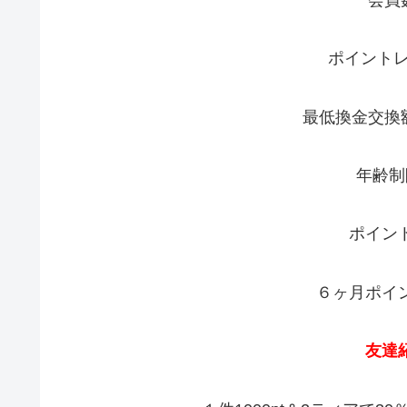
ポイント
最低換金交換額 
年齢制
ポイン
６ヶ月ポイン
友達